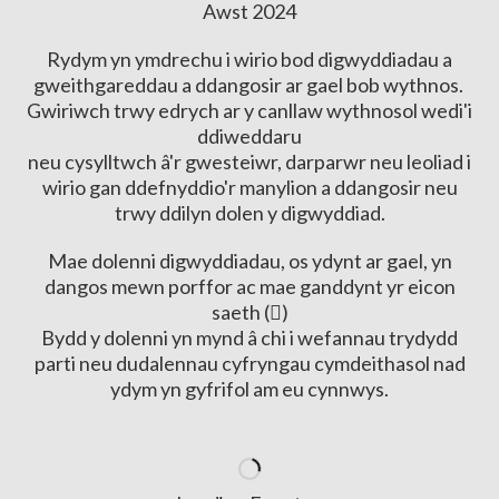
Awst 2024
Rydym yn ymdrechu i wirio bod digwyddiadau a
gweithgareddau a ddangosir ar gael bob wythnos.
Gwiriwch trwy edrych ar y canllaw wythnosol wedi'i
ddiweddaru
neu cysylltwch â'r gwesteiwr, darparwr neu leoliad i
wirio gan ddefnyddio'r manylion a ddangosir neu
trwy ddilyn dolen y digwyddiad.
Mae dolenni digwyddiadau, os ydynt ar gael, yn
dangos mewn porffor ac mae ganddynt yr eicon
saeth (
)
Bydd y dolenni yn mynd â chi i wefannau trydydd
parti neu dudalennau cyfryngau cymdeithasol nad
ydym yn gyfrifol am eu cynnwys.