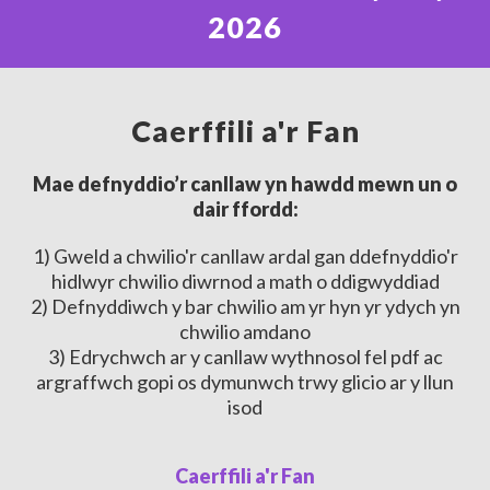
2026
Caerffili a'r Fan
Mae defnyddio’r canllaw yn hawdd mewn un o
dair ffordd:
1) Gweld a chwilio'r canllaw ardal gan ddefnyddio'r
hidlwyr chwilio diwrnod a math o ddigwyddiad
2) Defnyddiwch y bar chwilio am yr hyn yr ydych yn
chwilio amdano
3) Edrychwch ar y canllaw wythnosol fel pdf ac
argraffwch gopi os dymunwch trwy glicio ar y llun
isod
Caerffili a'r Fan