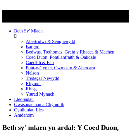
Beth Sy' Mlaen
Abertridwr & Senghenydd
Bargod
Bedwas, Trethomas, Graig y Rhacca & Machen
Coed Duon, Pontllanfraith & Oakdale
Caerffili & Fan
Pont-y-Cymer, Cwmcarn & Abercarn
Nelson
Tredegar Newydd
Rhymni
Rhisga
Ystrad Mynach
Lleoliadau
Gwasanaethau a Chymorth
Cynlluniau Lles
Amdanom
Beth sy' mlaen yn ardal:
Y Coed Duon,