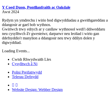
Y Coed Duon, Pontllanfraith ac Oakdale
Awst 2024
Rydym yn ymdrechu i wirio bod digwyddiadau a gweithgareddau a
ddangosir ar gael bob wythnos.
Gwiriwch trwy edrych ar y canllaw wythnosol wedi'i ddiweddaru
neu cysylltwch â'r gwesteiwr, darparwr neu leoliad i wirio gan
ddefnyddio'r manylion a ddangosir neu trwy ddilyn dolen y
digwyddiad.
Loading Events...
Cwtsh Rhwydwaith Lles
Cysylltwch â Ni
Polisi Preifatrwydd
Telerau Defnydd
Website Design: Webber Design