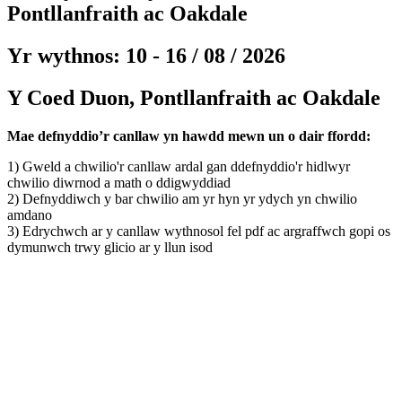
Pontllanfraith ac Oakdale
Yr wythnos: 10 - 16 / 08 / 2026
Y Coed Duon, Pontllanfraith ac Oakdale
Mae defnyddio’r canllaw yn hawdd mewn un o dair ffordd:
1) Gweld a chwilio'r canllaw ardal gan ddefnyddio'r hidlwyr
chwilio diwrnod a math o ddigwyddiad
2) Defnyddiwch y bar chwilio am yr hyn yr ydych yn chwilio
amdano
3) Edrychwch ar y canllaw wythnosol fel pdf ac argraffwch gopi os
dymunwch trwy glicio ar y llun isod