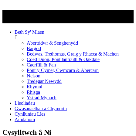
Beth Sy' Mlaen
Abertridwr & Senghenydd
Bargod
Bedwas, Trethomas, Graig y Rhacca & Machen
Coed Duon, Pontllanfraith & Oakdale
Caerffili & Fan
Pont-y-Cymer, Cwmcarn & Abercarn
Nelson
Tredegar Newydd
Rhymni
Rhisga
Ystrad Mynach
Lleoliadau
Gwasanaethau a Chymorth
Cynlluniau Lles
Amdanom
Cysylltwch â Ni